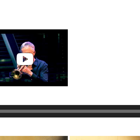
ard Kleijn | Live at the
Bimhuis