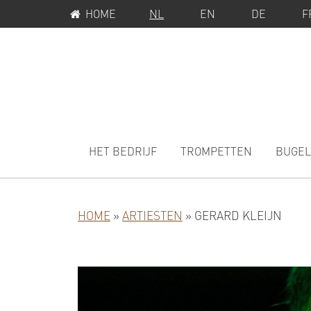
SERVICEMENU
Spring
Door
HOME
NL
EN
DE
F
naar
naar
de
de
hoofdnavigatie
hoofd
inhoud
MAIN
NAVIGATION
HET BEDRIJF
TROMPETTEN
BUGEL
HOME
»
ARTIESTEN
»
GERARD KLEIJN