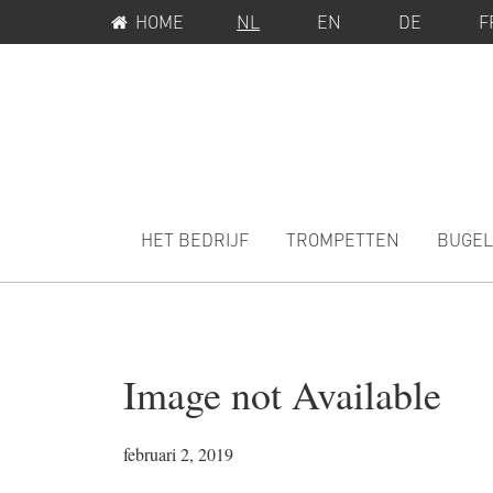
SERVICEMENU
Spring
Door
HOME
NL
EN
DE
F
naar
naar
de
de
hoofdnavigatie
hoofd
inhoud
MAIN
NAVIGATION
HET BEDRIJF
TROMPETTEN
BUGEL
Image not Available
februari 2, 2019