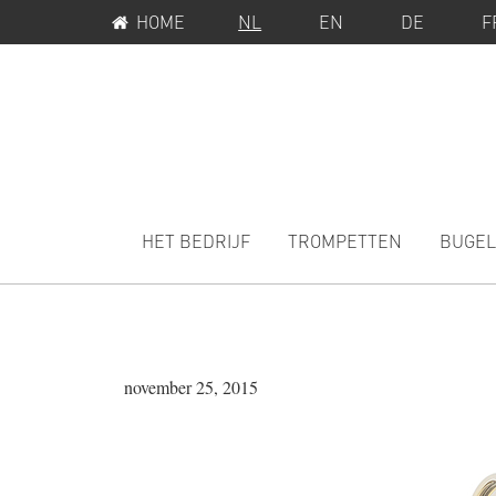
SERVICEMENU
Spring
Door
HOME
NL
EN
DE
F
naar
naar
de
de
hoofdnavigatie
hoofd
inhoud
MAIN
NAVIGATION
HET BEDRIJF
TROMPETTEN
BUGEL
november 25, 2015