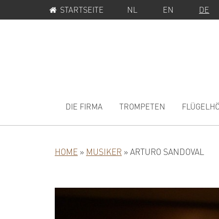
SERVICE-
Zur
Zum
STARTSEITE
NL
EN
DE
MENÜ
Hauptnavigation
Inhalt
springen
springen
MAIN
NAVIGATION
DIE FIRMA
TROMPETEN
FLÜGELH
HOME
»
MUSIKER
»
ARTURO SANDOVAL