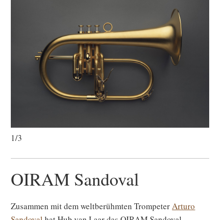
1/3
OIRAM Sandoval
Zusammen mit dem weltberühmten Trompeter
Arturo
Sandoval
hat Hub van Laar das OIRAM Sandoval