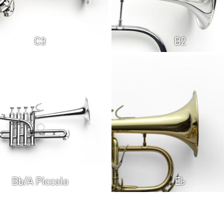
C3
B2
Bb/A Piccolo
E♭