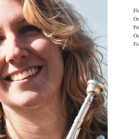
Fl
Or
Pr
Oe
Fr