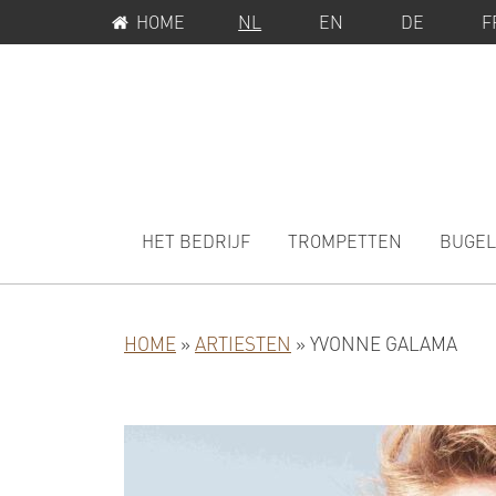
SERVICEMENU
Spring
Door
HOME
NL
EN
DE
F
naar
naar
de
de
hoofdnavigatie
hoofd
inhoud
MAIN
NAVIGATION
HET BEDRIJF
TROMPETTEN
BUGEL
HOME
»
ARTIESTEN
»
YVONNE GALAMA