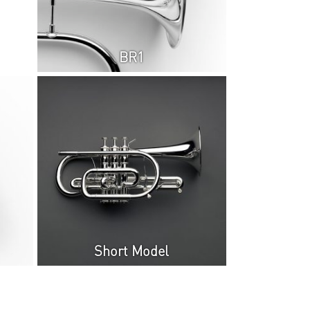
verlagen.
BR1
Short Model