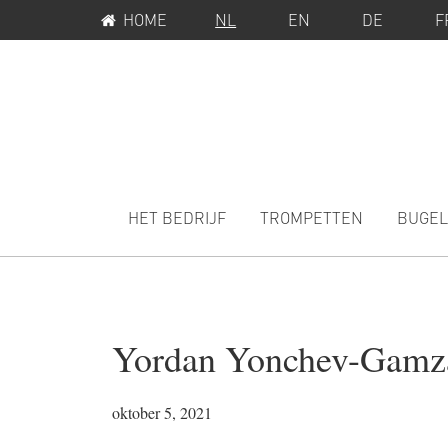
SERVICEMENU
Spring
Door
HOME
NL
EN
DE
F
naar
naar
de
de
hoofdnavigatie
hoofd
inhoud
MAIN
NAVIGATION
HET BEDRIJF
TROMPETTEN
BUGEL
Yordan Yonchev-Gamz
oktober 5, 2021