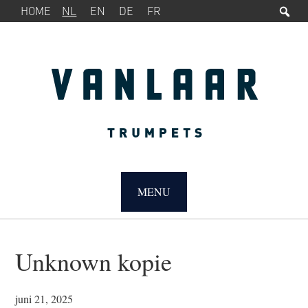
Zo
SERVICEMENU
Spring
Door
HOME
NL
EN
DE
FR
naar
naar
de
de
hoofdnavigatie
hoofd
inhoud
MAIN
NAVIGATION
MENU
Unknown kopie
juni 21, 2025