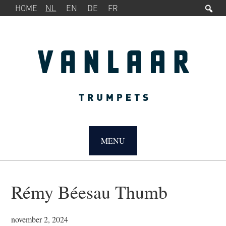
Zo
SERVICEMENU
Spring
Door
HOME
NL
EN
DE
FR
naar
naar
de
de
hoofdnavigatie
hoofd
inhoud
MAIN
NAVIGATION
MENU
Rémy Béesau Thumb
november 2, 2024