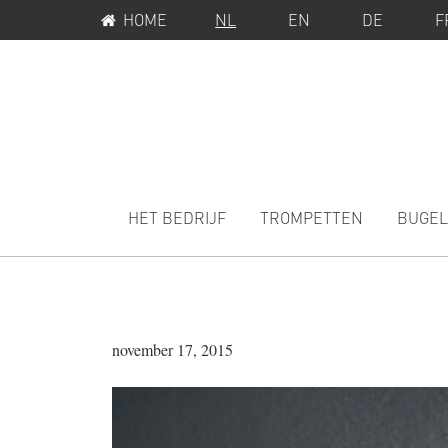
SERVICEMENU
Spring
Door
HOME
NL
EN
DE
F
naar
naar
de
de
hoofdnavigatie
hoofd
inhoud
MAIN
NAVIGATION
HET BEDRIJF
TROMPETTEN
BUGEL
november 17, 2015