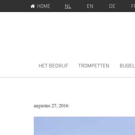
SERVICEMENU
Spring
Door
HOME
NL
EN
DE
F
naar
naar
de
de
hoofdnavigatie
hoofd
inhoud
MAIN
NAVIGATION
HET BEDRIJF
TROMPETTEN
BUGEL
augustus 27, 2016