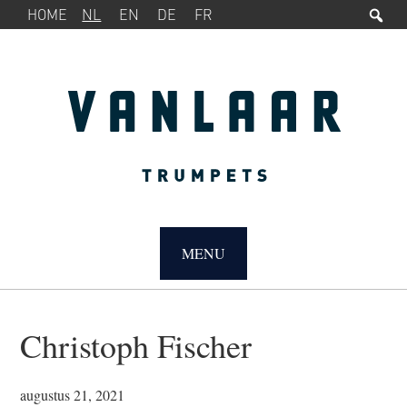
Zo
SERVICEMENU
Spring
Door
HOME
NL
EN
DE
FR
naar
naar
de
de
hoofdnavigatie
hoofd
inhoud
MAIN
NAVIGATION
MENU
Christoph Fischer
augustus 21, 2021