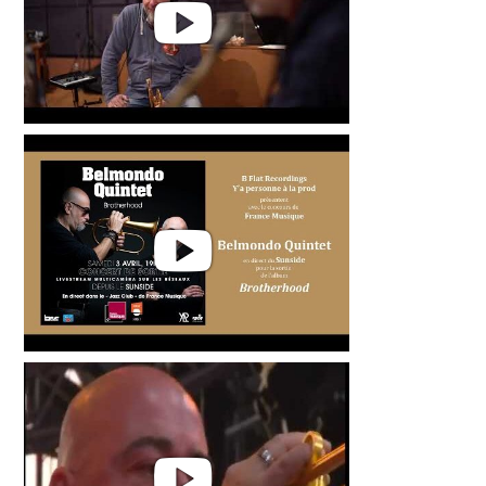
Belmondo Quintet :
"Brotherhood" (bande-annonce)
Belmondo Quintet : Live au
Sunside (Jazz Club/France
Musique)