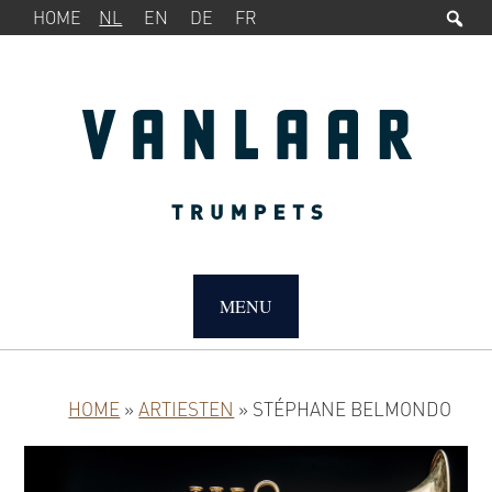
Zo
SERVICEMENU
Spring
Door
HOME
NL
EN
DE
FR
naar
naar
de
de
hoofdnavigatie
hoofd
inhoud
MAIN
NAVIGATION
MENU
HOME
»
ARTIESTEN
»
STÉPHANE BELMONDO