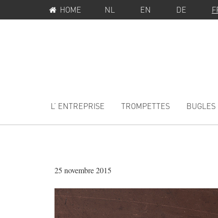
MENU
Passer
Passer
HOME
NL
EN
DE
F
SERVICE
à
au
la
contenu
navigation
principal
principale
MAIN
NAVIGATION
L’ ENTREPRISE
TROMPETTES
BUGLES
25 novembre 2015