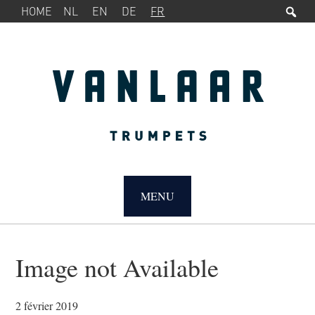
Rec
MENU
Passer
Passer
HOME
NL
EN
DE
FR
SERVICE
à
au
la
contenu
navigation
principal
principale
MAIN
NAVIGATION
MENU
Image not Available
2 février 2019