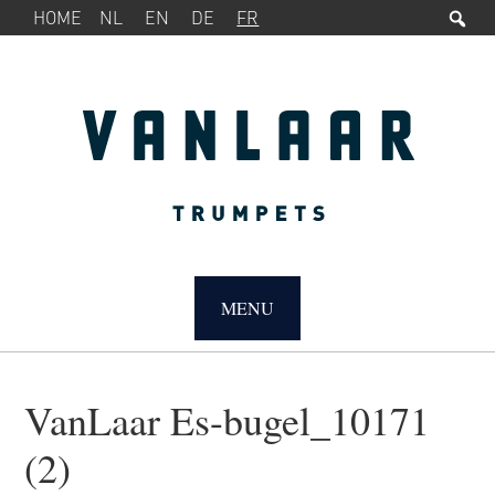
Rec
MENU
Passer
Passer
HOME
NL
EN
DE
FR
SERVICE
à
au
la
contenu
navigation
principal
principale
MAIN
NAVIGATION
MENU
VanLaar Es-bugel_10171
(2)