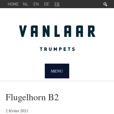
Rec
MENU
Passer
Passer
HOME
NL
EN
DE
FR
SERVICE
à
au
la
contenu
navigation
principal
principale
MAIN
NAVIGATION
MENU
Flugelhorn B2
2 février 2021