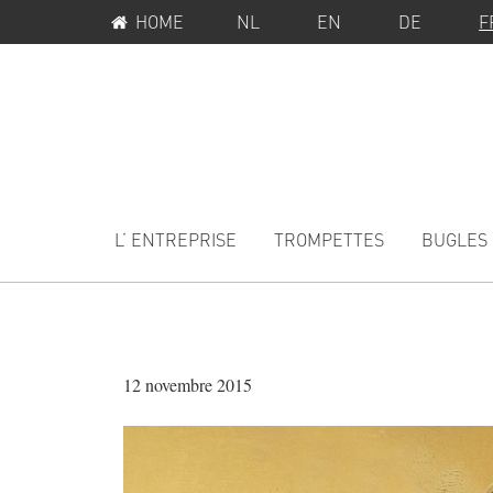
MENU
Passer
Passer
HOME
NL
EN
DE
F
SERVICE
à
au
la
contenu
navigation
principal
principale
MAIN
NAVIGATION
L’ ENTREPRISE
TROMPETTES
BUGLES
12 novembre 2015