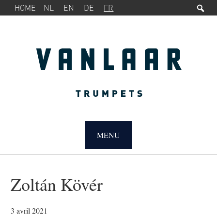
Rec
MENU
Passer
Passer
HOME
NL
EN
DE
FR
SERVICE
à
au
la
contenu
navigation
principal
principale
MAIN
NAVIGATION
MENU
Zoltán Kövér
3 avril 2021