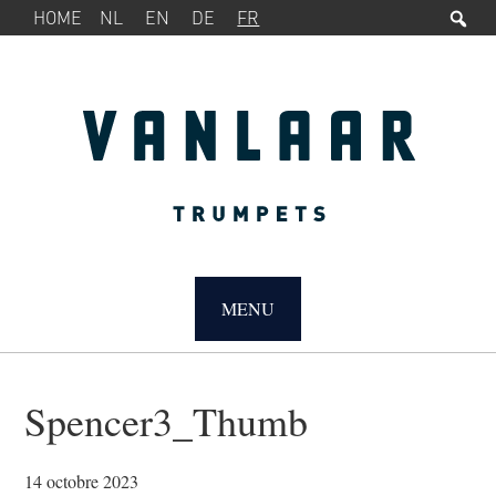
Rec
MENU
Passer
Passer
HOME
NL
EN
DE
FR
SERVICE
à
au
la
contenu
navigation
principal
principale
MAIN
NAVIGATION
MENU
Spencer3_Thumb
14 octobre 2023