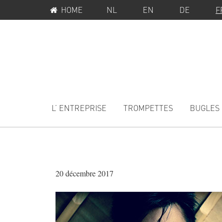
MENU
Passer
Passer
HOME
NL
EN
DE
F
SERVICE
à
au
la
contenu
navigation
principal
principale
MAIN
NAVIGATION
L’ ENTREPRISE
TROMPETTES
BUGLES
20 décembre 2017