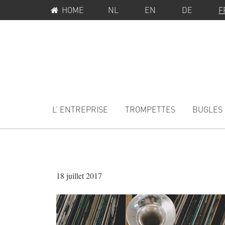
MENU
Passer
Passer
HOME
NL
EN
DE
F
SERVICE
à
au
la
contenu
navigation
principal
principale
MAIN
NAVIGATION
L’ ENTREPRISE
TROMPETTES
BUGLES
18 juillet 2017