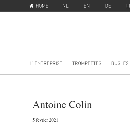
MENU
Passer
Passer
HOME
NL
EN
DE
F
SERVICE
à
au
la
contenu
navigation
principal
principale
MAIN
NAVIGATION
L’ ENTREPRISE
TROMPETTES
BUGLES
Antoine Colin
5 février 2021