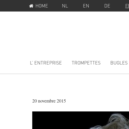
MENU
Passer
Passer
HOME
NL
EN
DE
F
SERVICE
à
au
la
contenu
navigation
principal
principale
MAIN
NAVIGATION
L’ ENTREPRISE
TROMPETTES
BUGLES
20 novembre 2015