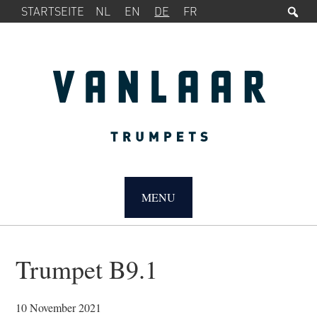
Su
SERVICE-
Zur
Zum
STARTSEITE
NL
EN
DE
FR
MENÜ
Hauptnavigation
Inhalt
springen
springen
MAIN
NAVIGATION
MENU
Trumpet B9.1
10 November 2021