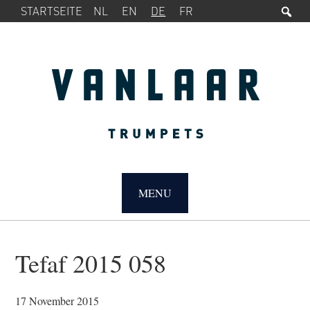
Su
SERVICE-
Zur
Zum
STARTSEITE
NL
EN
DE
FR
MENÜ
Hauptnavigation
Inhalt
springen
springen
MAIN
NAVIGATION
MENU
Tefaf 2015 058
17 November 2015