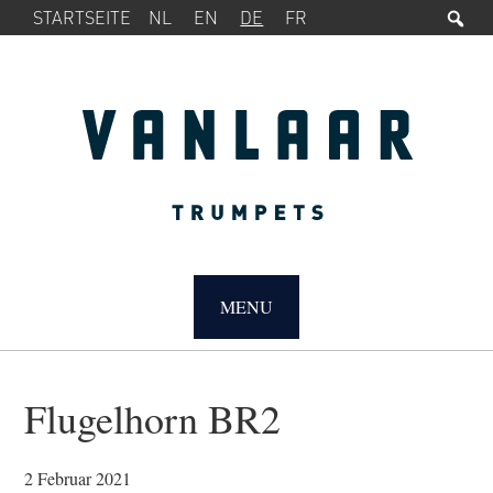
Su
SERVICE-
Zur
Zum
STARTSEITE
NL
EN
DE
FR
MENÜ
Hauptnavigation
Inhalt
springen
springen
MAIN
NAVIGATION
MENU
Flugelhorn BR2
2 Februar 2021