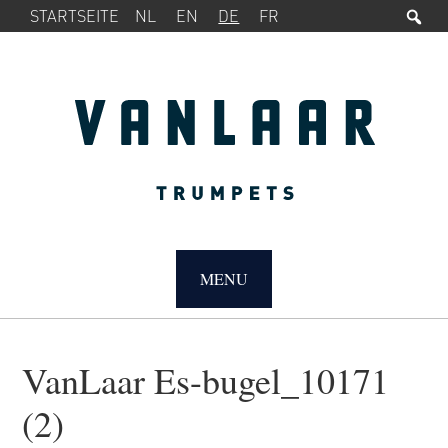
Su
SERVICE-
Zur
Zum
STARTSEITE
NL
EN
DE
FR
MENÜ
Hauptnavigation
Inhalt
springen
springen
MAIN
NAVIGATION
MENU
VanLaar Es-bugel_10171
(2)