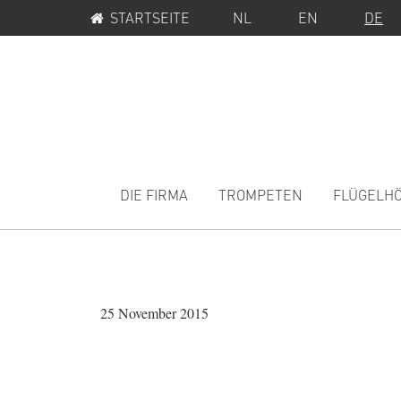
SERVICE-
Zur
Zum
STARTSEITE
NL
EN
DE
MENÜ
Hauptnavigation
Inhalt
springen
springen
MAIN
NAVIGATION
DIE FIRMA
TROMPETEN
FLÜGELH
25 November 2015