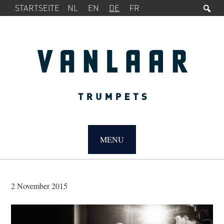
Su
SERVICE-
Zur
Zum
STARTSEITE
NL
EN
DE
FR
MENÜ
Hauptnavigation
Inhalt
springen
springen
MAIN
NAVIGATION
MENU
2 November 2015