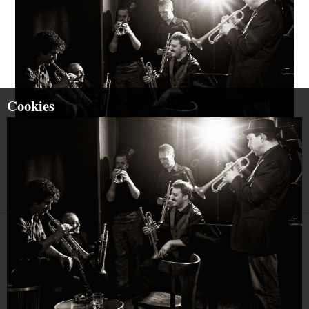
Cookies
STARTSEITE
PRIVACY
GENERAL TERMS
COPYRIGHT
YOUTUBE
FACEBOOK