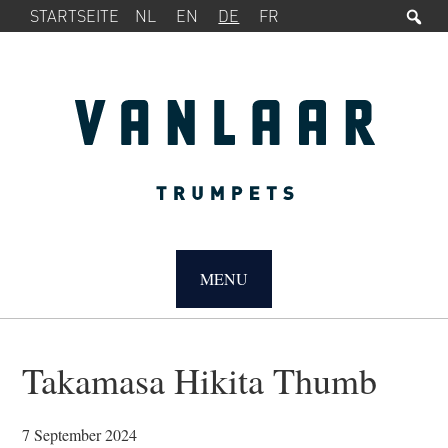
Su
SERVICE-
Zur
Zum
STARTSEITE
NL
EN
DE
FR
MENÜ
Hauptnavigation
Inhalt
springen
springen
MAIN
NAVIGATION
MENU
Takamasa Hikita Thumb
7 September 2024