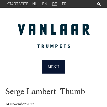
Su
SERVICE-
Zur
Zum
STARTSEITE
NL
EN
DE
FR
MENÜ
Hauptnavigation
Inhalt
springen
springen
MAIN
NAVIGATION
MENU
Serge Lambert_Thumb
14 November 2022