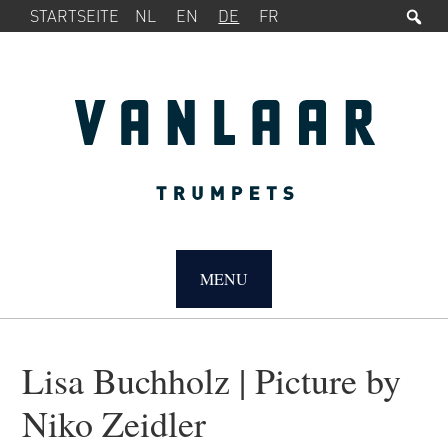
Su
SERVICE-
Zur
Zum
STARTSEITE
NL
EN
DE
FR
MENÜ
Hauptnavigation
Inhalt
springen
springen
MAIN
NAVIGATION
MENU
Lisa Buchholz | Picture by
Niko Zeidler