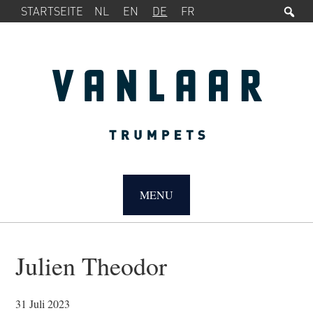
Su
SERVICE-
Zur
Zum
STARTSEITE
NL
EN
DE
FR
MENÜ
Hauptnavigation
Inhalt
springen
springen
MAIN
NAVIGATION
MENU
Julien Theodor
31 Juli 2023