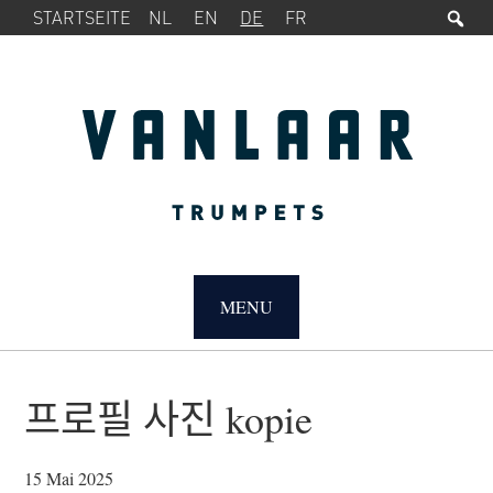
Su
SERVICE-
Zur
Zum
STARTSEITE
NL
EN
DE
FR
MENÜ
Hauptnavigation
Inhalt
springen
springen
MAIN
NAVIGATION
MENU
프로필 사진 kopie
15 Mai 2025