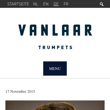
Su
SERVICE-
Zur
Zum
STARTSEITE
NL
EN
DE
FR
MENÜ
Hauptnavigation
Inhalt
springen
springen
MAIN
NAVIGATION
MENU
17 November 2015