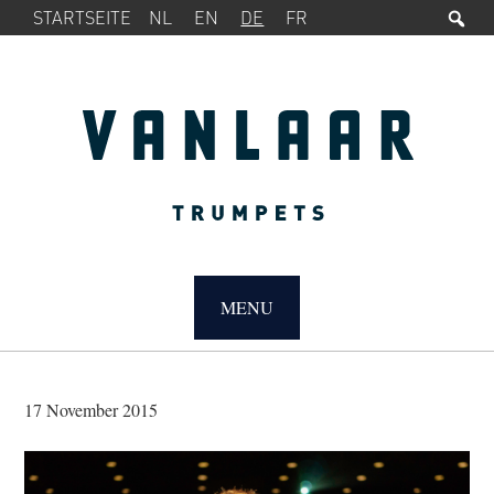
Su
SERVICE-
Zur
Zum
STARTSEITE
NL
EN
DE
FR
MENÜ
Hauptnavigation
Inhalt
springen
springen
MAIN
NAVIGATION
MENU
17 November 2015