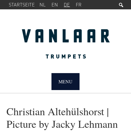
Su
SERVICE-
Zur
Zum
STARTSEITE
NL
EN
DE
FR
MENÜ
Hauptnavigation
Inhalt
springen
springen
MAIN
NAVIGATION
MENU
Christian Altehülshorst |
Picture by Jacky Lehmann