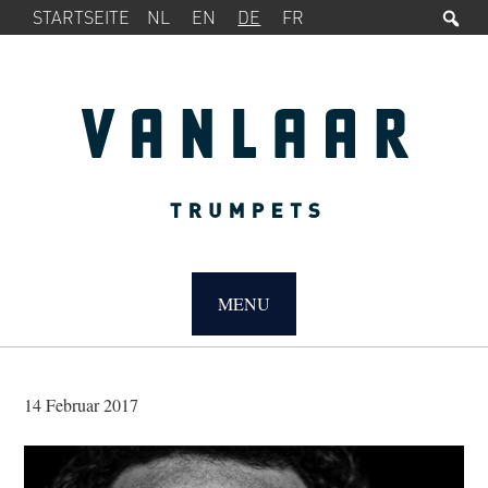
Su
SERVICE-
Zur
Zum
STARTSEITE
NL
EN
DE
FR
MENÜ
Hauptnavigation
Inhalt
springen
springen
MAIN
NAVIGATION
MENU
14 Februar 2017