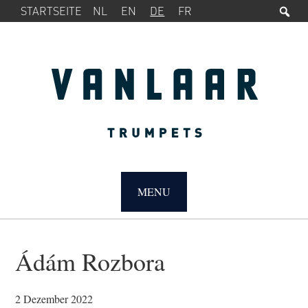
Su
SERVICE-
Zur
Zum
STARTSEITE
NL
EN
DE
FR
MENÜ
Hauptnavigation
Inhalt
springen
springen
MAIN
NAVIGATION
MENU
Ádám Rozbora
2 Dezember 2022