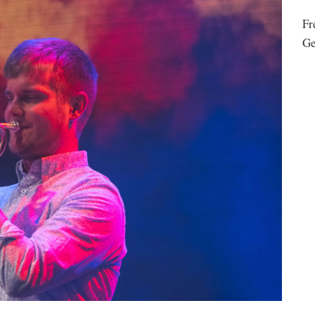
Fr
Ge