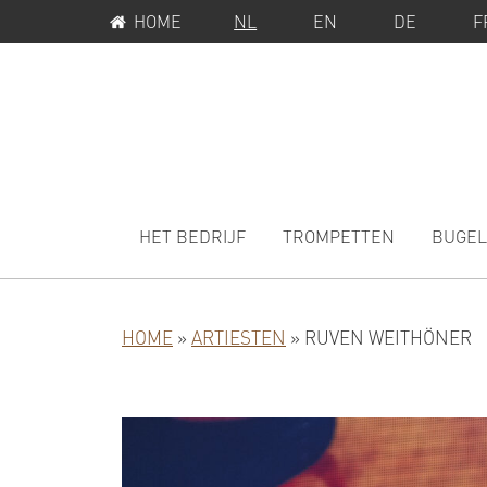
SERVICEMENU
Spring
Door
HOME
NL
EN
DE
F
naar
naar
de
de
hoofdnavigatie
hoofd
inhoud
MAIN
NAVIGATION
HET BEDRIJF
TROMPETTEN
BUGEL
HOME
»
ARTIESTEN
»
RUVEN WEITHÖNER