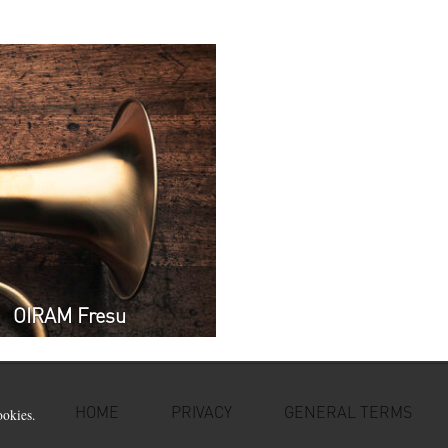
nuevas
OIRAM Fresu
HOME
PRIVACY
GENERAL TERMS
ookies.