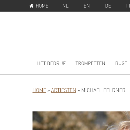
SERVICEMENU
Spring
Door
HOME
NL
EN
DE
F
naar
naar
de
de
hoofdnavigatie
hoofd
inhoud
MAIN
NAVIGATION
HET BEDRIJF
TROMPETTEN
BUGEL
HOME
»
ARTIESTEN
»
MICHAEL FELDNER