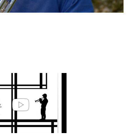
ael Feldner | Patatas