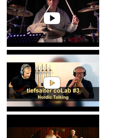
Christoph Fischer | Forsonics -
Jazz aus dem Hanseat
tiefsaiter coLab #3 | "Nordic
Talking" | feat. Chris Fischer on
trumpet