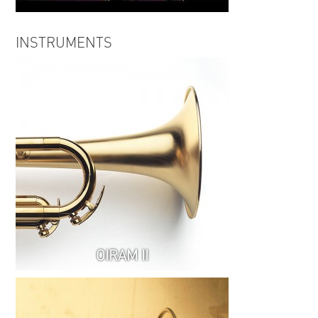
Ruven Weithöner 5tet | For
INSTRUMENTS
Antonio
OIRAM II