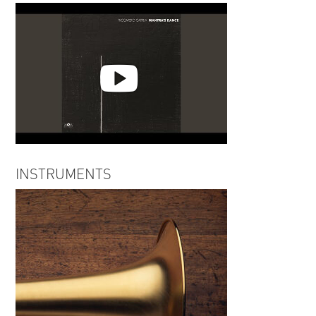
Riccardo Catria | When I fall in
Love
Riccardo Catria | Mantra's Dance
INSTRUMENTS