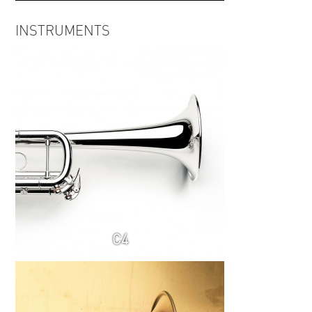
Anton Weeren, Concerto for
INSTRUMENTS
Trumpet - Jeroen Schippers,
Marine Band of the Royal
Netherlands Navy
C4