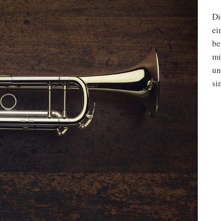
Di
ei
be
mi
un
si