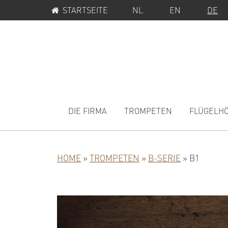
SERVICE-
Zur
Zum
STARTSEITE
NL
EN
DE
MENÜ
Hauptnavigation
Inhalt
springen
springen
MAIN
NAVIGATION
DIE FIRMA
TROMPETEN
FLÜGELH
HOME
»
TROMPETEN
»
B-SERIE
»
B1