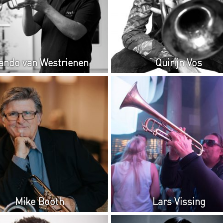
ando van Westrienen
Quirijn Vos
Mike Booth
Lars Vissing