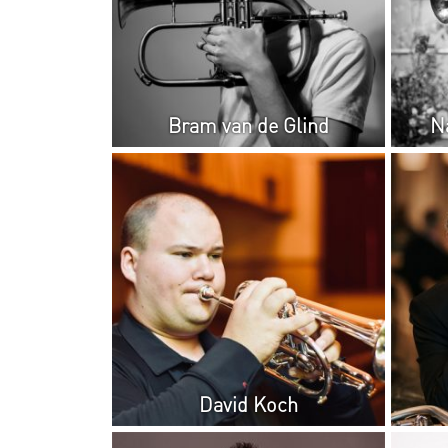
Bram van de Glind
N
David Koch