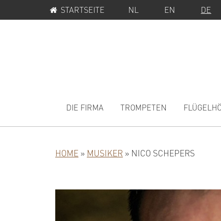
SERVICE-
Zur
Zum
STARTSEITE
NL
EN
DE
MENÜ
Hauptnavigation
Inhalt
springen
springen
MAIN
NAVIGATION
DIE FIRMA
TROMPETEN
FLÜGELH
HOME
»
MUSIKER
»
NICO SCHEPERS