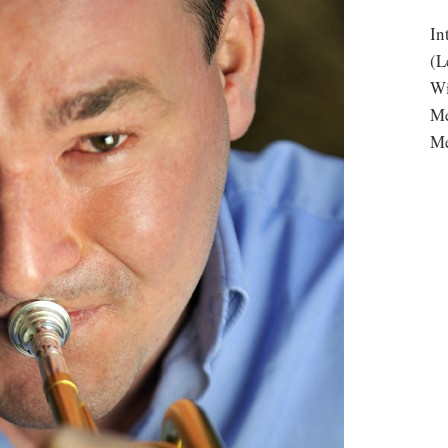
In
(L
Wi
Me
Me