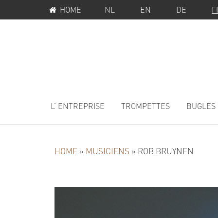
MENU
Passer
Passer
HOME
NL
EN
DE
F
SERVICE
à
au
la
contenu
navigation
principal
principale
MAIN
NAVIGATION
L’ ENTREPRISE
TROMPETTES
BUGLES
HOME
»
MUSICIENS
»
ROB BRUYNEN