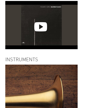
Riccardo Catria | When I fall in
Love
Riccardo Catria | Mantra's Dance
INSTRUMENTS